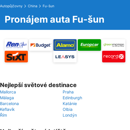
Autopůjčovny
China
Fu-šun
Pronájem auta Fu-šun
Nejlepší světové destinace
Mallorca
Praha
Málaga
Edinburgh
Barcelona
Katánie
Keflavík
Olbia
Řím
Londýn