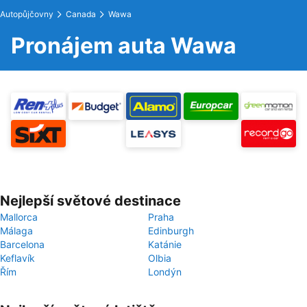
Autopůjčovny
Canada
Wawa
Pronájem auta Wawa
Nejlepší světové destinace
Mallorca
Praha
Málaga
Edinburgh
Barcelona
Katánie
Keflavík
Olbia
Řím
Londýn