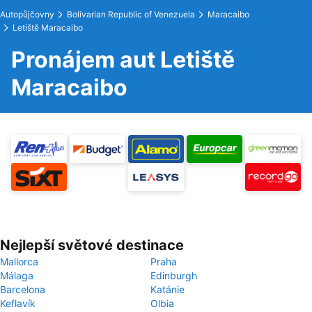
Autopůjčovny
Bolivarian Republic of Venezuela
Maracaibo
Letiště Maracaibo
Pronájem aut Letiště
Maracaibo
Nejlepší světové destinace
Mallorca
Praha
Málaga
Edinburgh
Barcelona
Katánie
Keflavík
Olbia