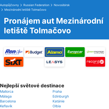
Autopůjčovny
Russian Federation
Novosibirsk
Mezinárodní letiště Tolmačovo
Pronájem aut Mezinárodní
letiště Tolmačovo
Nejlepší světové destinace
Mallorca
Praha
Málaga
Edinburgh
Barcelona
Katánie
Keflavík
Olbia