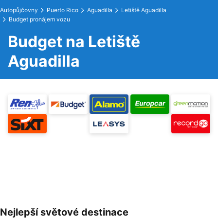
Autopůjčovny
Puerto Rico
Aguadilla
Letiště Aguadilla
Budget pronájem vozu
Budget na Letiště
Aguadilla
Nejlepší světové destinace