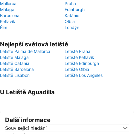
Mallorca
Praha
Málaga
Edinburgh
Barcelona
Katánie
Keflavík
Olbia
Řím
Londýn
Nejlepší světová letiště
Letiště Palma de Mallorca
Letiště Praha
Letiště Málaga
Letiště Keflavík
Letiště Catania
Letiště Edinburgh
Letiště Barcelona
Letiště Olbia
Letiště Lisabon
Letiště Los Angeles
U Letiště Aguadilla
Další informace
Související hledání