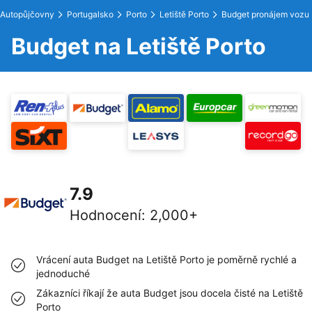
Autopůjčovny
Portugalsko
Porto
Letiště Porto
Budget pronájem vozu
Budget na Letiště Porto
7.9
Hodnocení
:
2,000+
Vrácení auta Budget na Letiště Porto je poměrně rychlé a
jednoduché
Zákazníci říkají že auta Budget jsou docela čisté na Letiště
Porto