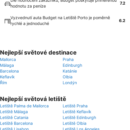
Dle hodnocení zákazníků, Budget poskytuje přiměřenou
7.2
hodnotu za peníze
Vyzvednutí auta Budget na Letiště Porto je poměrně
6.2
rychlé a jednoduché
Nejlepší světové destinace
Mallorca
Praha
Málaga
Edinburgh
Barcelona
Katánie
Keflavík
Olbia
Řím
Londýn
Nejlepší světová letiště
Letiště Palma de Mallorca
Letiště Praha
Letiště Málaga
Letiště Keflavík
Letiště Catania
Letiště Edinburgh
Letiště Barcelona
Letiště Olbia
Letiště Lisabon
Letiště Los Angeles