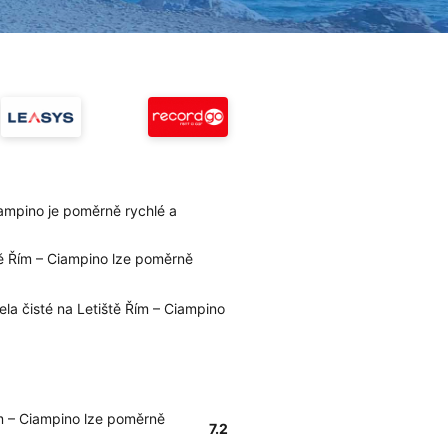
iampino je poměrně rychlé a
tě Řím – Ciampino lze poměrně
ela čisté na Letiště Řím – Ciampino
ím – Ciampino lze poměrně
7.2