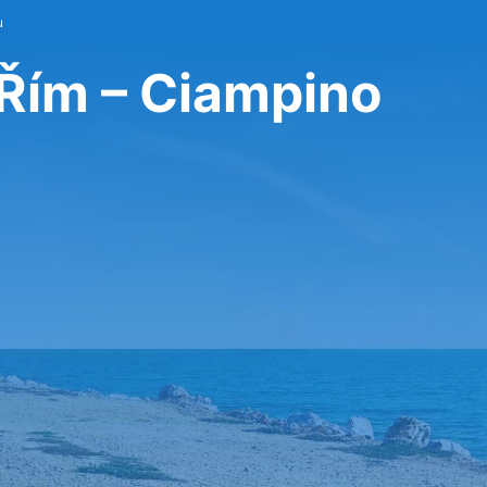
u
 Řím – Ciampino