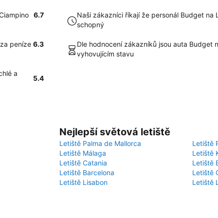
– Ciampino
6.7
Naši zákazníci říkají že personál Budget na 
schopný
 za peníze
6.3
Dle hodnocení zákazníků jsou auta Budget n
vyhovujícím stavu
chlé a
5.4
Nejlepší světová letiště
Letiště Palma de Mallorca
Letiště 
Letiště Málaga
Letiště 
Letiště Catania
Letiště
Letiště Barcelona
Letiště 
Letiště Lisabon
Letiště