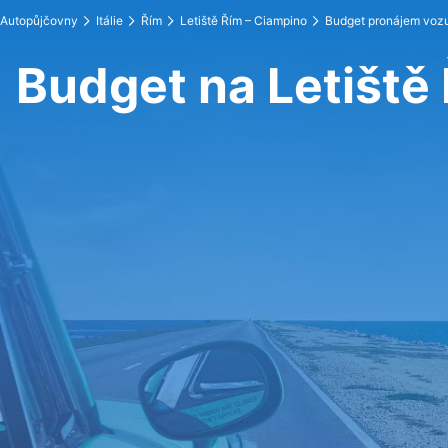
Autopůjčovny
Itálie
Řím
Letiště Řím – Ciampino
Budget pronájem voz
Budget na Letiště