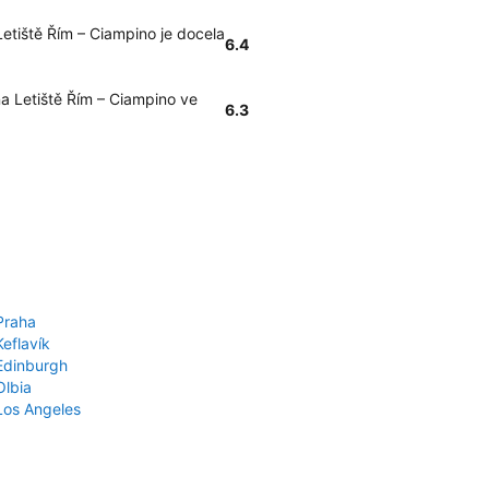
Letiště Řím – Ciampino je docela
6.4
a Letiště Řím – Ciampino ve
6.3
Praha
Keflavík
 Edinburgh
Olbia
 Los Angeles