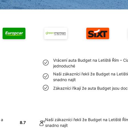
Vrácení auta Budget na Letiště Řím – C
jednoduché
Naši zákazníci řekli že Budget na Letiš
snadno najít
Zákazníci říkají že auta Budget jsou doc
 a
Naši zákazníci řekli že Budget na Letiště Ř
8.7
snadno najít