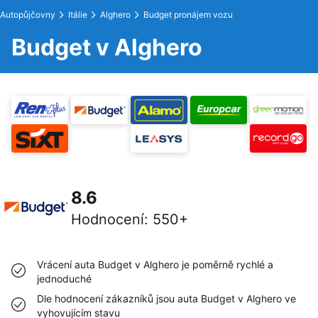
Autopůjčovny
Itálie
Alghero
Budget pronájem vozu
Budget v Alghero
8.6
Hodnocení
:
550+
Vrácení auta Budget v Alghero je poměrně rychlé a
jednoduché
Dle hodnocení zákazníků jsou auta Budget v Alghero ve
vyhovujícím stavu