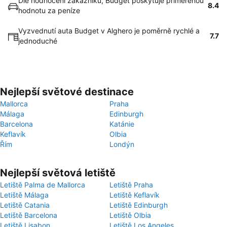
Dle hodnocení zákazníků, Budget poskytuje přiměřenou
8.4
hodnotu za peníze
Vyzvednutí auta Budget v Alghero je poměrně rychlé a
7.7
jednoduché
Nejlepší světové destinace
Mallorca
Praha
Málaga
Edinburgh
Barcelona
Katánie
Keflavík
Olbia
Řím
Londýn
Nejlepší světová letiště
Letiště Palma de Mallorca
Letiště Praha
Letiště Málaga
Letiště Keflavík
Letiště Catania
Letiště Edinburgh
Letiště Barcelona
Letiště Olbia
Letiště Lisabon
Letiště Los Angeles