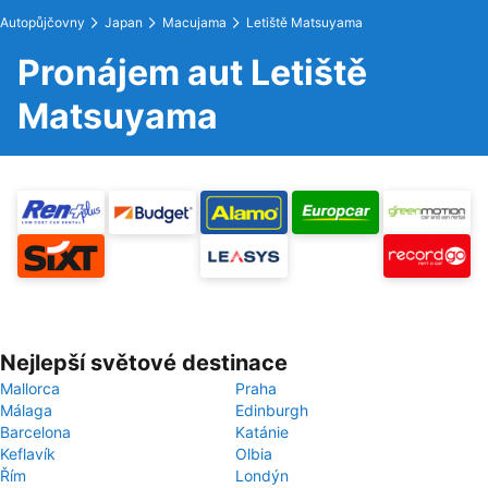
Autopůjčovny
Japan
Macujama
Letiště Matsuyama
Pronájem aut Letiště
Matsuyama
Nejlepší světové destinace
Mallorca
Praha
Málaga
Edinburgh
Barcelona
Katánie
Keflavík
Olbia
Řím
Londýn