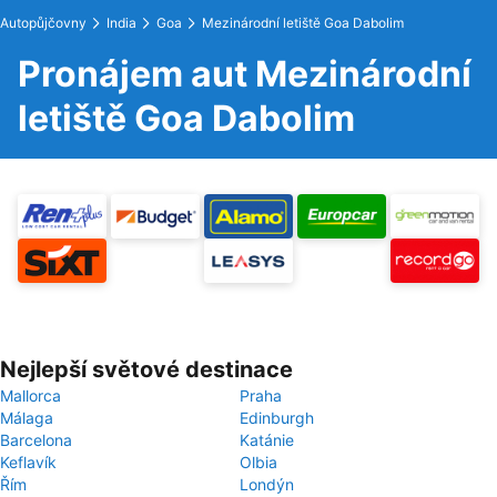
Autopůjčovny
India
Goa
Mezinárodní letiště Goa Dabolim
Pronájem aut Mezinárodní
letiště Goa Dabolim
Nejlepší světové destinace
Mallorca
Praha
Málaga
Edinburgh
Barcelona
Katánie
Keflavík
Olbia
Řím
Londýn