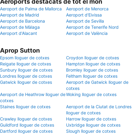
Aeroports destacats de tot el món
Aeroport de Palma de Mallorca
Aeroport de Menorca
Aeroport de Madrid
Aeroport d'Eivissa
Aeroport de Barcelona
Aeroport de Sevilla
Aeroport de Màlaga
Aeroport de Tenerife Nord
Aeroport d'Alacant
Aeroport de València
Aprop Sutton
Epsom lloguer de cotxes
Croydon lloguer de cotxes
Reigate lloguer de cotxes
Hampton lloguer de cotxes
Sunbury lloguer de cotxes
Bromley lloguer de cotxes
Londres lloguer de cotxes
Feltham lloguer de cotxes
Gatwick lloguer de cotxes
Aeroport de Gatwick lloguer de
cotxes
Aeroport de Heathrow lloguer de
Woking lloguer de cotxes
cotxes
Staines lloguer de cotxes
Aeroport de la Ciutat de Londres
lloguer de cotxes
Crawley lloguer de cotxes
Harrow lloguer de cotxes
Guildford lloguer de cotxes
Uxbridge lloguer de cotxes
Dartford lloguer de cotxes
Slough lloguer de cotxes