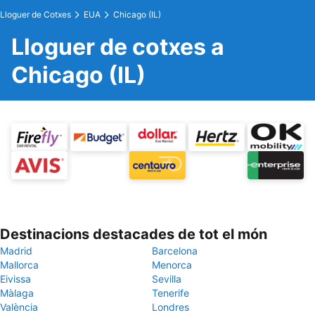
Lloguer de Cotxes
EUA
Chicago (IL)
Lloguer de cotxes a
Chicago (IL)
Destinacions destacades de tot el món
Madrid
Barcelona
Mallorca
Menorca
Eivissa
Sevilla
Màlaga
Tenerife
València
Londres