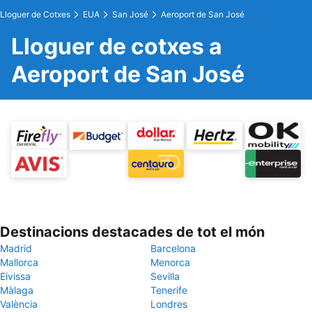
Lloguer de Cotxes
EUA
San José
Aeroport de San José
Lloguer de cotxes a
Aeroport de San José
Destinacions destacades de tot el món
Madrid
Barcelona
Mallorca
Menorca
Eivissa
Sevilla
Màlaga
Tenerife
València
Londres