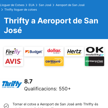
Lloguer de Cotxes
EUA
San José
Aeroport de San José
Thrifty lloguer de cotxes
Thrifty a Aeroport de San
José
8.7
Qualificacions
:
550+
Tornar el cotxe a Aeroport de San José amb Thrifty és