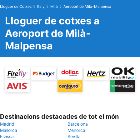
Lloguer de Cotxes
Italy
Milà
Aeroport de Milà-Malpensa
Lloguer de cotxes a
Aeroport de Milà-
Malpensa
Destinacions destacades de tot el món
Madrid
Barcelona
Mallorca
Menorca
Eivissa
Sevilla