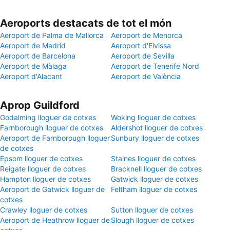
Aeroports destacats de tot el món
Aeroport de Palma de Mallorca
Aeroport de Menorca
Aeroport de Madrid
Aeroport d'Eivissa
Aeroport de Barcelona
Aeroport de Sevilla
Aeroport de Màlaga
Aeroport de Tenerife Nord
Aeroport d'Alacant
Aeroport de València
Aprop Guildford
Godalming lloguer de cotxes
Woking lloguer de cotxes
Farnborough lloguer de cotxes
Aldershot lloguer de cotxes
Aeroport de Farnborough lloguer
Sunbury lloguer de cotxes
de cotxes
Epsom lloguer de cotxes
Staines lloguer de cotxes
Reigate lloguer de cotxes
Bracknell lloguer de cotxes
Hampton lloguer de cotxes
Gatwick lloguer de cotxes
Aeroport de Gatwick lloguer de
Feltham lloguer de cotxes
cotxes
Crawley lloguer de cotxes
Sutton lloguer de cotxes
Aeroport de Heathrow lloguer de
Slough lloguer de cotxes