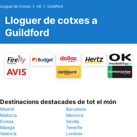
Lloguer de Cotxes
UK
Guildford
Lloguer de cotxes a
Guildford
Destinacions destacades de tot el món
Madrid
Barcelona
Mallorca
Menorca
Eivissa
Sevilla
Màlaga
Tenerife
València
Londres