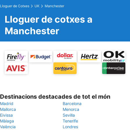
Lloguer de Cotxes
UK
Manchester
Lloguer de cotxes a
Manchester
Destinacions destacades de tot el món
Madrid
Barcelona
Mallorca
Menorca
Eivissa
Sevilla
Màlaga
Tenerife
València
Londres