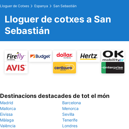
Lloguer de Cotxes
Espanya
San Sebastián
Lloguer de cotxes a San
Sebastián
Destinacions destacades de tot el món
Madrid
Barcelona
Mallorca
Menorca
Eivissa
Sevilla
Màlaga
Tenerife
València
Londres