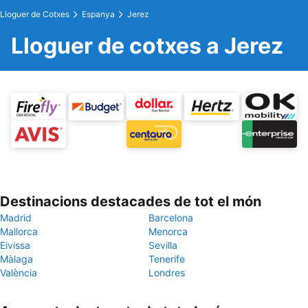
Lloguer de Cotxes
Espanya
Jerez
Lloguer de cotxes a Jerez
Destinacions destacades de tot el món
Madrid
Barcelona
Mallorca
Menorca
Eivissa
Sevilla
Màlaga
Tenerife
València
Londres