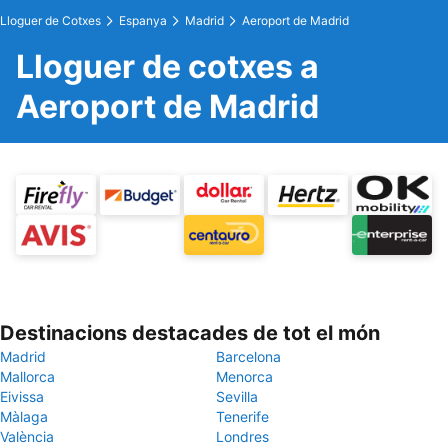
Lloguer de Cotxes
Espanya
Madrid
Aeroport de Madrid
Lloguer de cotxes a
Aeroport de Madrid
Destinacions destacades de tot el món
Madrid
Barcelona
Mallorca
Menorca
Eivissa
Sevilla
Màlaga
Tenerife
València
Londres