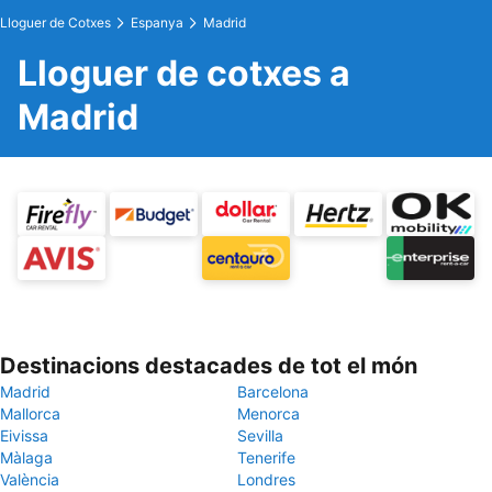
Lloguer de Cotxes
Espanya
Madrid
Lloguer de cotxes a
Madrid
Destinacions destacades de tot el món
Madrid
Barcelona
Mallorca
Menorca
Eivissa
Sevilla
Màlaga
Tenerife
València
Londres