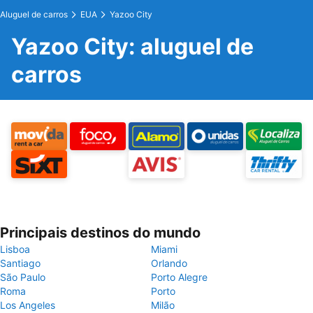
Aluguel de carros
EUA
Yazoo City
Yazoo City: aluguel de
carros
Principais destinos do mundo
Lisboa
Miami
Santiago
Orlando
São Paulo
Porto Alegre
Roma
Porto
Los Angeles
Milão