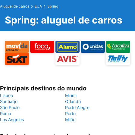
Aluguel de carros
EUA
Spring
Spring: aluguel de carros
Principais destinos do mundo
Lisboa
Miami
Santiago
Orlando
São Paulo
Porto Alegre
Roma
Porto
Los Angeles
Milão