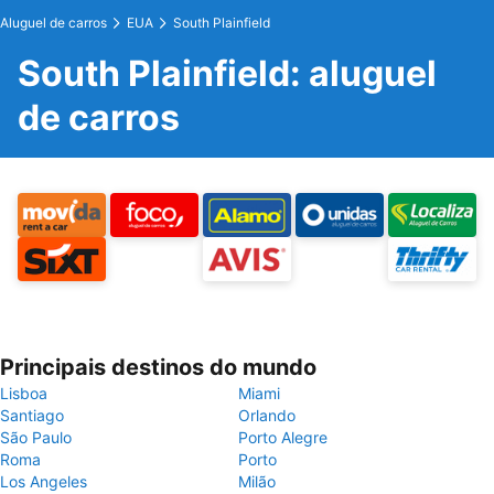
Aluguel de carros
EUA
South Plainfield
South Plainfield: aluguel
de carros
Principais destinos do mundo
Lisboa
Miami
Santiago
Orlando
São Paulo
Porto Alegre
Roma
Porto
Los Angeles
Milão