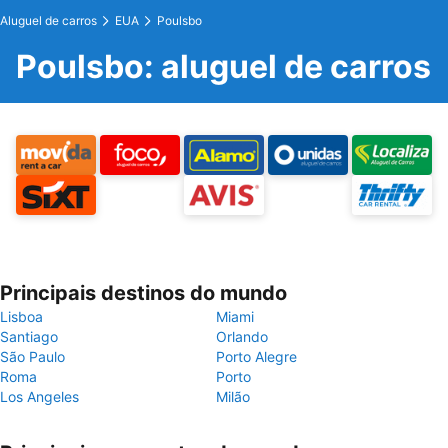
Aluguel de carros
EUA
Poulsbo
Poulsbo: aluguel de carros
Principais destinos do mundo
Lisboa
Miami
Santiago
Orlando
São Paulo
Porto Alegre
Roma
Porto
Los Angeles
Milão