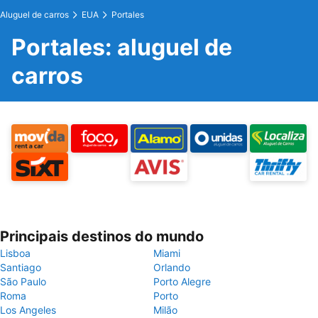
Aluguel de carros
EUA
Portales
Portales: aluguel de
carros
Principais destinos do mundo
Lisboa
Miami
Santiago
Orlando
São Paulo
Porto Alegre
Roma
Porto
Los Angeles
Milão