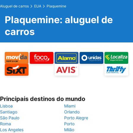
Aluguel de carros
EUA
Plaquemine
Plaquemine: aluguel de
carros
Principais destinos do mundo
Lisboa
Miami
Santiago
Orlando
São Paulo
Porto Alegre
Roma
Porto
Los Angeles
Milão