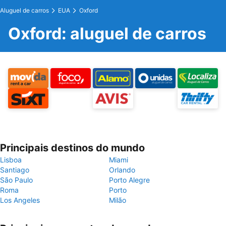
Aluguel de carros
EUA
Oxford
Oxford: aluguel de carros
Principais destinos do mundo
Lisboa
Miami
Santiago
Orlando
São Paulo
Porto Alegre
Roma
Porto
Los Angeles
Milão