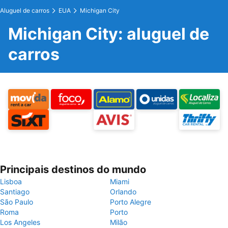
Aluguel de carros
EUA
Michigan City
Michigan City: aluguel de
carros
Principais destinos do mundo
Lisboa
Miami
Santiago
Orlando
São Paulo
Porto Alegre
Roma
Porto
Los Angeles
Milão