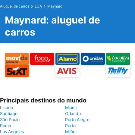
Aluguel de carros
EUA
Maynard
Maynard: aluguel de
carros
Principais destinos do mundo
Lisboa
Miami
Santiago
Orlando
São Paulo
Porto Alegre
Roma
Porto
Los Angeles
Milão