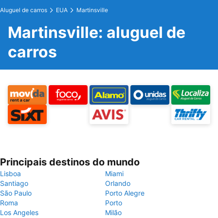
Aluguel de carros
EUA
Martinsville
Martinsville: aluguel de
carros
Principais destinos do mundo
Lisboa
Miami
Santiago
Orlando
São Paulo
Porto Alegre
Roma
Porto
Los Angeles
Milão