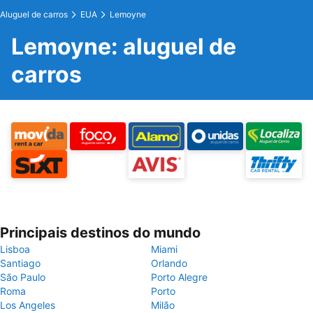
Aluguel de carros
EUA
Lemoyne
Lemoyne: aluguel de
carros
Principais destinos do mundo
Lisboa
Miami
Santiago
Orlando
São Paulo
Porto Alegre
Roma
Porto
Los Angeles
Milão