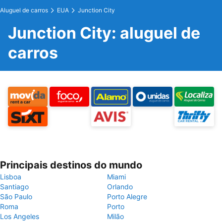
Aluguel de carros
EUA
Junction City
Junction City: aluguel de
carros
Principais destinos do mundo
Lisboa
Miami
Santiago
Orlando
São Paulo
Porto Alegre
Roma
Porto
Los Angeles
Milão