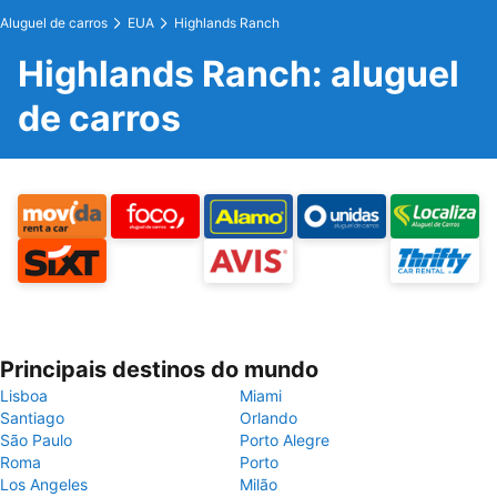
Aluguel de carros
EUA
Highlands Ranch
Highlands Ranch: aluguel
de carros
Principais destinos do mundo
Lisboa
Miami
Santiago
Orlando
São Paulo
Porto Alegre
Roma
Porto
Los Angeles
Milão