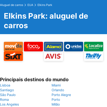
Aluguel de carros
EUA
Elkins Park
Elkins Park: aluguel de
carros
Principais destinos do mundo
Lisboa
Miami
Santiago
Orlando
São Paulo
Porto Alegre
Roma
Porto
Los Angeles
Milão