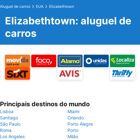
Aluguel de carros
EUA
Elizabethtown
Elizabethtown: aluguel de
carros
Principais destinos do mundo
Lisboa
Miami
Santiago
Orlando
São Paulo
Porto Alegre
Roma
Porto
Los Angeles
Milão