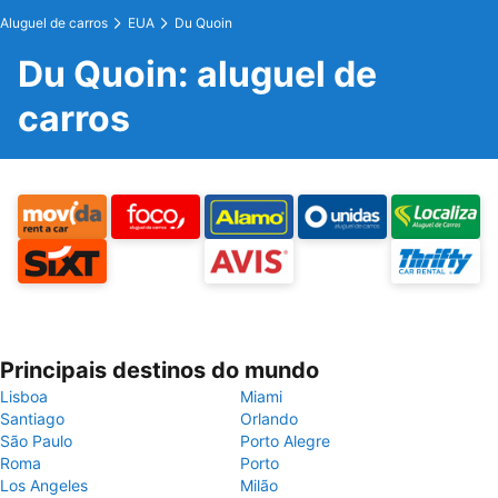
Aluguel de carros
EUA
Du Quoin
Du Quoin: aluguel de
carros
Principais destinos do mundo
Lisboa
Miami
Santiago
Orlando
São Paulo
Porto Alegre
Roma
Porto
Los Angeles
Milão