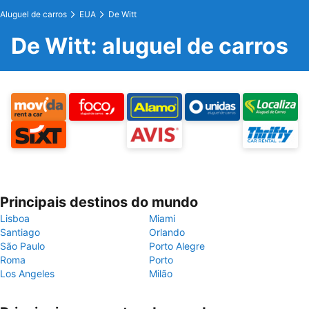
Aluguel de carros
EUA
De Witt
De Witt: aluguel de carros
Principais destinos do mundo
Lisboa
Miami
Santiago
Orlando
São Paulo
Porto Alegre
Roma
Porto
Los Angeles
Milão