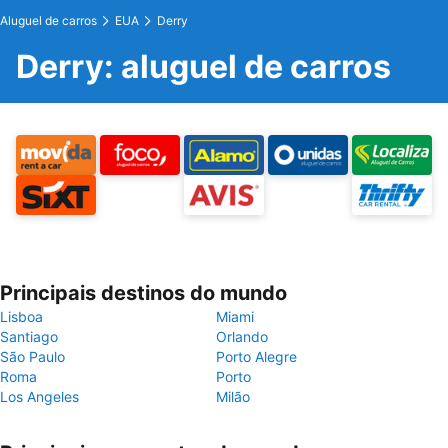
Aluguel de carros
EUA
Derry
Derry: aluguel de carros
Principais destinos do mundo
Lisboa
Miami
Santiago
Orlando
São Paulo
Porto Alegre
Roma
Porto
Los Angeles
Milão