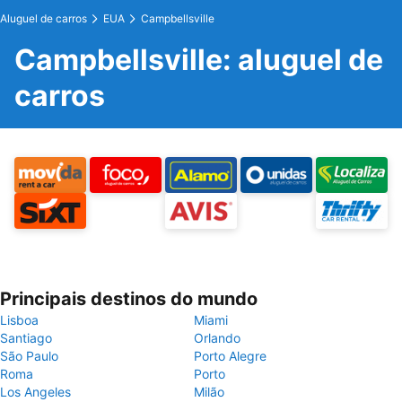
Aluguel de carros
EUA
Campbellsville
Campbellsville: aluguel de
carros
Principais destinos do mundo
Lisboa
Miami
Santiago
Orlando
São Paulo
Porto Alegre
Roma
Porto
Los Angeles
Milão