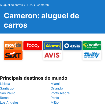
Aluguel de carros
EUA
Cameron
Cameron: aluguel de
carros
Principais destinos do mundo
Lisboa
Miami
Santiago
Orlando
São Paulo
Porto Alegre
Roma
Porto
Los Angeles
Milão