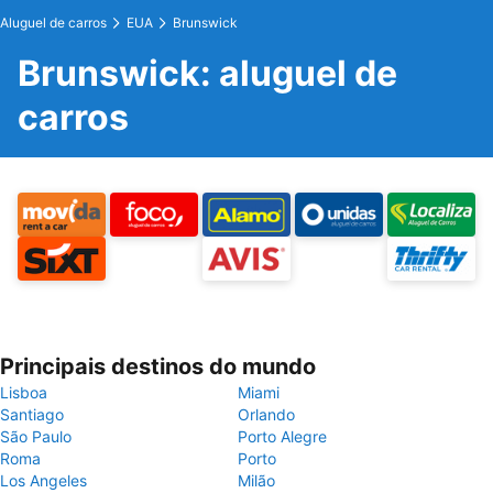
Aluguel de carros
EUA
Brunswick
Brunswick: aluguel de
carros
Principais destinos do mundo
Lisboa
Miami
Santiago
Orlando
São Paulo
Porto Alegre
Roma
Porto
Los Angeles
Milão