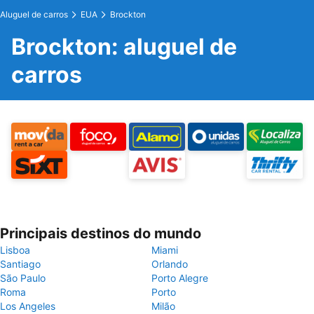
Aluguel de carros
EUA
Brockton
Brockton: aluguel de
carros
Principais destinos do mundo
Lisboa
Miami
Santiago
Orlando
São Paulo
Porto Alegre
Roma
Porto
Los Angeles
Milão