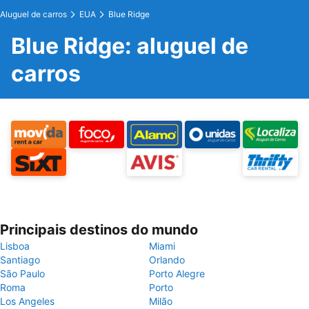
Aluguel de carros
EUA
Blue Ridge
Blue Ridge: aluguel de
carros
Principais destinos do mundo
Lisboa
Miami
Santiago
Orlando
São Paulo
Porto Alegre
Roma
Porto
Los Angeles
Milão