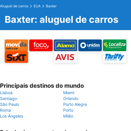
Aluguel de carros
EUA
Baxter
Baxter: aluguel de carros
Principais destinos do mundo
Lisboa
Miami
Santiago
Orlando
São Paulo
Porto Alegre
Roma
Porto
Los Angeles
Milão