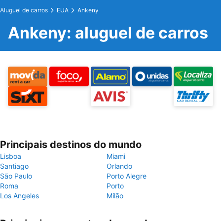
Aluguel de carros
EUA
Ankeny
Ankeny: aluguel de carros
Principais destinos do mundo
Lisboa
Miami
Santiago
Orlando
São Paulo
Porto Alegre
Roma
Porto
Los Angeles
Milão