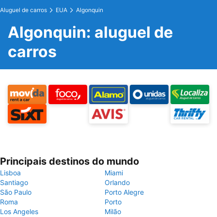
Aluguel de carros
EUA
Algonquin
Algonquin: aluguel de
carros
Principais destinos do mundo
Lisboa
Miami
Santiago
Orlando
São Paulo
Porto Alegre
Roma
Porto
Los Angeles
Milão