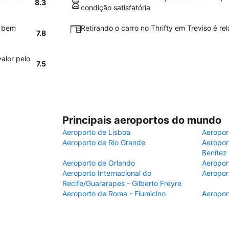
8.3
condição satisfatória
o bem
Retirando o carro no Thrifty em Treviso é rel
7.8
alor pelo
7.5
Principais aeroportos do mundo
Aeroporto de Lisboa
Aeropor
Aeroporto de Rio Grande
Aeroport
Benítez
Aeroporto de Orlando
Aeropor
Aeroporto Internacional do
Aeropor
Recife/Guararapes - Gilberto Freyre
Aeroporto de Roma - Fiumicino
Aeropor