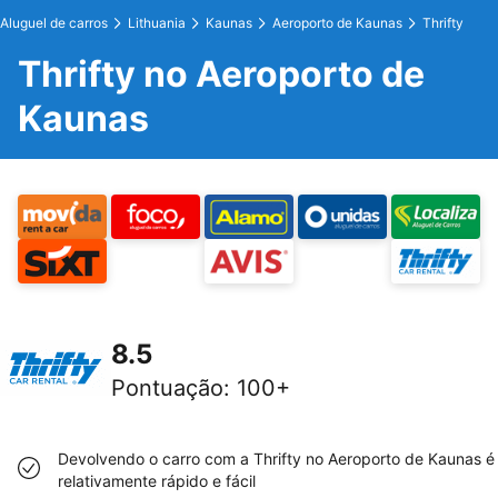
Aluguel de carros
Lithuania
Kaunas
Aeroporto de Kaunas
Thrifty
Thrifty no Aeroporto de
Kaunas
8.5
Pontuação
:
100+
Devolvendo o carro com a Thrifty no Aeroporto de Kaunas é
relativamente rápido e fácil