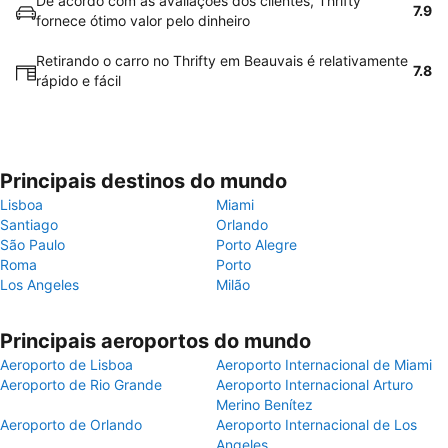
De acordo com as avaliações dos clientes, Thrifty
7.9
fornece ótimo valor pelo dinheiro
Retirando o carro no Thrifty em Beauvais é relativamente
7.8
rápido e fácil
Principais destinos do mundo
Lisboa
Miami
Santiago
Orlando
São Paulo
Porto Alegre
Roma
Porto
Los Angeles
Milão
Principais aeroportos do mundo
Aeroporto de Lisboa
Aeroporto Internacional de Miami
Aeroporto de Rio Grande
Aeroporto Internacional Arturo
Merino Benítez
Aeroporto de Orlando
Aeroporto Internacional de Los
Angeles